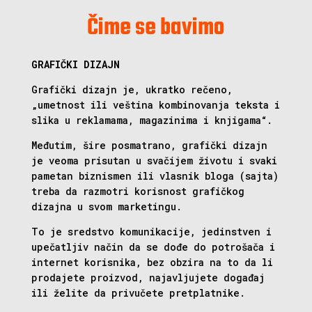
Čime se bavimo
GRAFIČKI DIZAJN
Grafički dizajn je, ukratko rečeno,
„umetnost ili veština kombinovanja teksta i
slika u reklamama, magazinima i knjigama“.
Međutim, šire posmatrano, grafički dizajn
je veoma prisutan u svačijem životu i svaki
pametan biznismen ili vlasnik bloga (sajta)
treba da razmotri korisnost grafičkog
dizajna u svom marketingu.
To je sredstvo komunikacije, jedinstven i
upečatljiv način da se dođe do potrošača i
internet korisnika, bez obzira na to da li
prodajete proizvod, najavljujete događaj
ili želite da privučete pretplatnike.