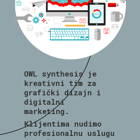
OWL synthesis
je
kreativni tim za
grafički dizajn i
digitalni
marketing.
Klijentima nudimo
profesionalnu uslugu