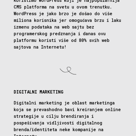
Koristimo WordPress koji je najpopularnija
CMS platforma na svetu u ovom trenutku.
WordPress je jako brzo je došao do više
miliona korisnika jer omogućava brzu i laku
izmenu podataka na web sajtu bez
programerskog predznanja i danas ovu
platformu koristi više od 80% svih web
sajtova na Internetu!
DIGITALNI MARKETING
Digitalni marketing je oblast marketinga
koja se prevashodno bavi kreiranjem online
strategije u cilju brendiranja i
pospešivanja vidljivosti digitalnog
brenda/identiteta neke kompanije na