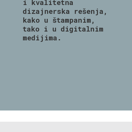
i kvalitetna
dizajnerska rešenja,
kako u štampanim,
tako i u digitalnim
medijima.