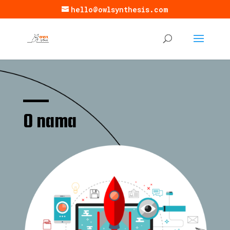
hello@owlsynthesis.com
O nama